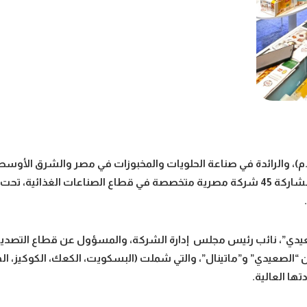
، والرائدة في صناعة الحلويات والمخبوزات في مصر والشرق الأوسط
مدينة نيويورك بالولايات المتحدة الأمريكية، ضمن مشاركة 45 شركة مصرية متخصصة في قطاع ا
يدي”، نائب رئيس مجلس إدارة الشركة، والمسؤول عن قطاع التصدير
ين “الصعيدي” و”ماتينال”، والتي شملت (البسكويت، الكعك، الكوكيز، ال
ها العالية.