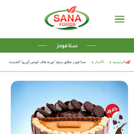
التوريدات
تواصل معنا
التصدير
ENGLISH
سنا فودز
الرئيسية
الأخبار
سنا فودز تطلق منتج “تورتة هاف لوتس أوريو” الجديدة